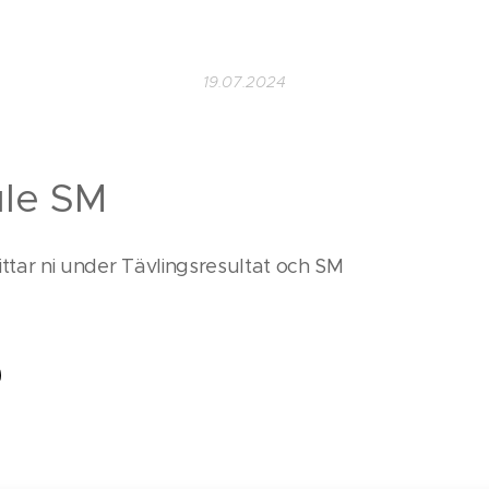
19.07.2024
e SM
ittar ni under Tävlingsresultat och SM