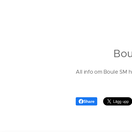
Boul
All info om Boule SM h
Share