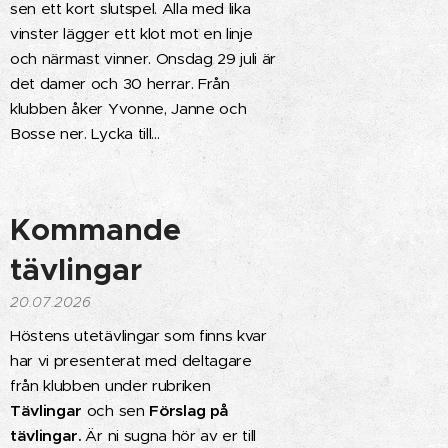
sen ett kort slutspel. Alla med lika
vinster lägger ett klot mot en linje
och närmast vinner. Onsdag 29 juli är
det damer och 30 herrar. Från
klubben åker Yvonne, Janne och
Bosse ner. Lycka till...
Kommande
tävlingar
20.07.2026
Höstens utetävlingar som finns kvar
har vi presenterat med deltagare
från klubben under rubriken
Tävlingar
och sen
Förslag på
tävlingar.
Är ni sugna hör av er till