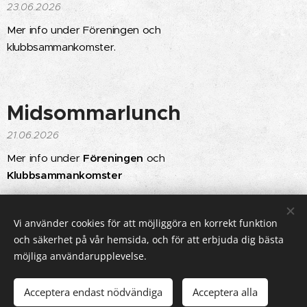
23.06.2026
Mer info under Föreningen och
klubbsammankomster.
Midsommarlunch
21.06.2026
Mer info under
Föreningen
och
Klubbsammankomster
Gamla inlägg
Vi använder cookies för att möjliggöra en korrekt funktion
och säkerhet på vår hemsida, och för att erbjuda dig bästa
möjliga användarupplevelse.
2023 Alla rättigheter reserverade
Acceptera endast nödvändiga
Acceptera alla
Skapad med
Webnode
Cookies