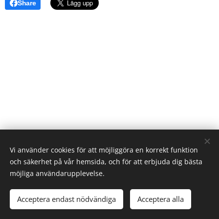
Share
Vi använder cookies för att möjliggöra en korrekt funktion
och säkerhet på vår hemsida, och för att erbjuda dig bästa
möjliga användarupplevelse.
2023 Alla rättigheter reserverade
Acceptera endast nödvändiga
Acceptera alla
Skapad med
Webnode
Cookies