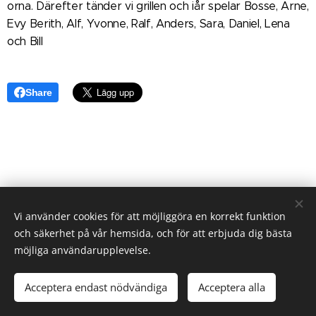
orna. Därefter tänder vi grillen och iår spelar Bosse, Arne,
Evy Berith, Alf, Yvonne, Ralf, Anders, Sara, Daniel, Lena
och Bill
Share
Vi använder cookies för att möjliggöra en korrekt funktion
och säkerhet på vår hemsida, och för att erbjuda dig bästa
möjliga användarupplevelse.
2023 Alla rättigheter reserverade
Acceptera endast nödvändiga
Acceptera alla
Skapad med
Webnode
Cookies