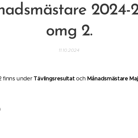
adsmästare 2024-
omg 2.
11.10.2024
Tävlingsresultat
Månadsmästare Majv
2 finns under
och