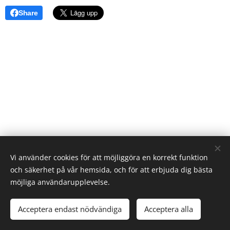
Share
Vi använder cookies för att möjliggöra en korrekt funktion
och säkerhet på vår hemsida, och för att erbjuda dig bästa
möjliga användarupplevelse.
2023 Alla rättigheter reserverade
Acceptera endast nödvändiga
Acceptera alla
Skapad med
Webnode
Cookies