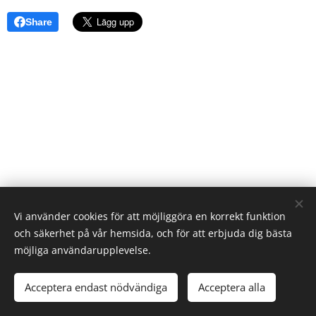
Share
Vi använder cookies för att möjliggöra en korrekt funktion
och säkerhet på vår hemsida, och för att erbjuda dig bästa
möjliga användarupplevelse.
2023 Alla rättigheter reserverade
Acceptera endast nödvändiga
Acceptera alla
Skapad med
Webnode
Cookies