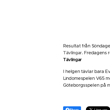
Resultat från Söndag
Tävlingar.
Fredagens re
Tävlingar
I helgen tävlar bara E
Lindomespelen V65 men
Göteborgsspelen på må
Share