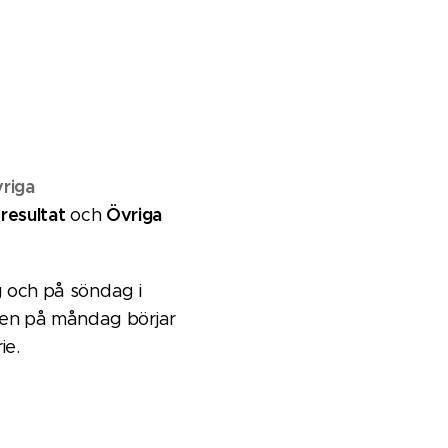
riga
sresultat
Övriga
och
g och på söndag i
Sen på måndag börjar
ie.