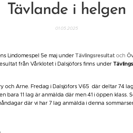
Tävlande i helgen
01.05.2025
Tävlingsresultat
Öv
ens Lindomespel 5e maj under
och
Tävling
sultat från Vårklotet i Dalsjöfors finns under
vy och Arne. Fredag i Dalsjöfors V65 där deltar 74 la
 bara 11 lag är anmälda där men 41 i öppen klass. 
ndagar där vi har 7 lag anmälda i denna sommarser