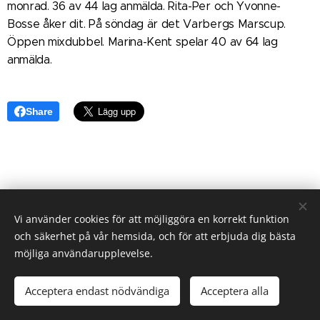
monrad. 36 av 44 lag anmälda. Rita-Per och Yvonne-
Bosse åker dit. På söndag är det Varbergs Marscup.
Öppen mixdubbel. Marina-Kent spelar 40 av 64 lag
anmälda.
Share
Vi använder cookies för att möjliggöra en korrekt funktion
och säkerhet på vår hemsida, och för att erbjuda dig bästa
möjliga användarupplevelse.
2023 Alla rättigheter reserverade
Acceptera endast nödvändiga
Acceptera alla
Skapad med
Webnode
Cookies